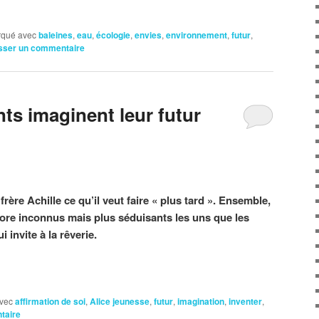
qué avec
baleines
,
eau
,
écologie
,
envies
,
environnement
,
futur
,
sser un commentaire
ts imaginent leur futur
ère Achille ce qu’il veut faire « plus tard ». Ensemble,
core inconnus mais plus séduisants les uns que les
 invite à la rêverie.
vec
affirmation de soi
,
Alice jeunesse
,
futur
,
imagination
,
inventer
,
taire