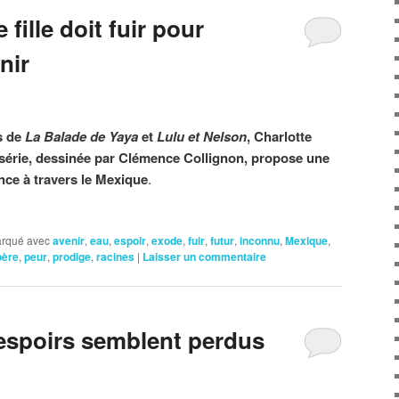
fille doit fuir pour
nir
s de
La Balade de Yaya
et
Lulu et Nelson
, Charlotte
 série, dessinée par Clémence Collignon, propose une
nce à travers le Mexique
.
rqué avec
avenir
,
eau
,
espoir
,
exode
,
fuir
,
futur
,
inconnu
,
Mexique
,
père
,
peur
,
prodige
,
racines
|
Laisser un commentaire
espoirs semblent perdus