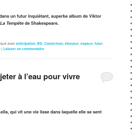
ue dans un futur inquiétant, superbe album de Viktor
La Tempête
de Shakespeare.
qué avec
anticipation
,
BD
,
Casterman
,
éboueur
,
espace
,
futur
,
e
|
Laisser un commentaire
jeter à l’eau pour vivre
a, qui vit une vie lisse dans laquelle elle se sent