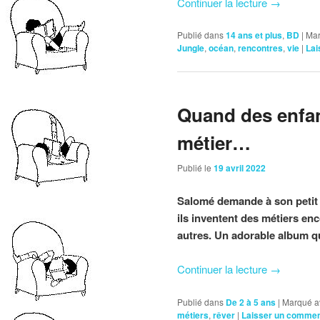
Continuer la lecture
→
Publié dans
14 ans et plus
,
BD
|
Mar
Jungle
,
océan
,
rencontres
,
vie
|
Lai
Quand des enfan
métier…
Publié le
19 avril 2022
Salomé demande à son petit fr
ils inventent des métiers en
autres. Un adorable album qui
Continuer la lecture
→
Publié dans
De 2 à 5 ans
|
Marqué a
métiers
,
rêver
|
Laisser un commen