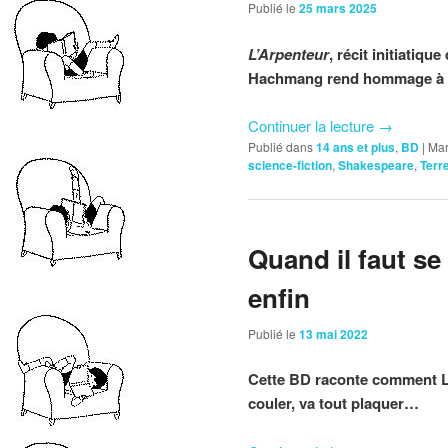
Publié le
25 mars 2025
L’Arpenteur
, récit initiatiq
Hachmang rend hommage à
Continuer la lecture
→
Publié dans
14 ans et plus
,
BD
|
Mar
science-fiction
,
Shakespeare
,
Terr
Quand il faut se 
enfin
Publié le
13 mai 2022
Cette BD raconte comment Leïl
couler, va tout plaquer…