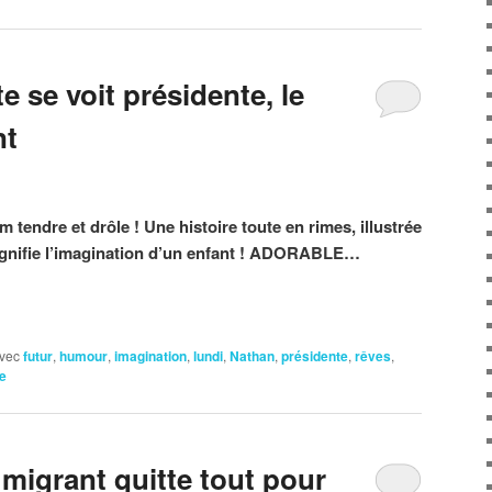
e se voit présidente, le
nt
tendre et drôle ! Une histoire toute en rimes, illustrée
agnifie l’imagination d’un enfant ! ADORABLE…
vec
futur
,
humour
,
imagination
,
lundi
,
Nathan
,
présidente
,
rêves
,
e
migrant quitte tout pour