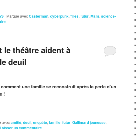
AS
|
Marqué avec
Casterman
,
cyberpunk
,
filles
,
futur
,
Mars
,
science-
aire
 le théâtre aident à
le deuil
comment une famille se reconstruit après la perte d’un
e !
 avec
amitié
,
deuil
,
enquête
,
famille
,
futur
,
Gallimard jeunesse
,
Laisser un commentaire