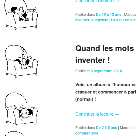
Continuer la lecture
→
Publié dans
De 10 à 13 ans
|
Marqué
inventer
,
suspense
|
Laisser un c
Quand les mots n
inventer !
Publié le
3 septembre 2016
Voici un album à l’humour co
craquer et commencer à parl
(normal) !
Continuer la lecture
→
Publié dans
De 2 à 5 ans
|
Marqué a
commentaire