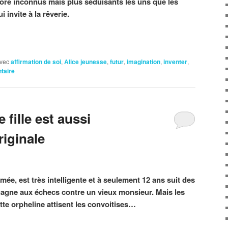
core inconnus mais plus séduisants les uns que les
 invite à la rêverie.
vec
affirmation de soi
,
Alice jeunesse
,
futur
,
imagination
,
inventer
,
taire
 fille est aussi
riginale
ée, est très intelligente et à seulement 12 ans suit des
t gagne aux échecs contre un vieux monsieur. Mais les
te orpheline attisent les convoitises…