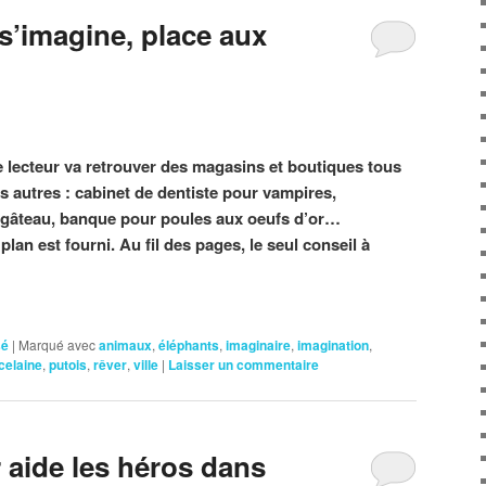
s’imagine, place aux
le lecteur va retrouver des magasins et boutiques tous
s autres : cabinet de dentiste pour vampires,
e gâteau, banque pour poules aux oeufs d’or…
plan est fourni. Au fil des pages, le seul conseil à
sé
|
Marqué avec
animaux
,
éléphants
,
imaginaire
,
imagination
,
celaine
,
putois
,
rêver
,
ville
|
Laisser un commentaire
 aide les héros dans