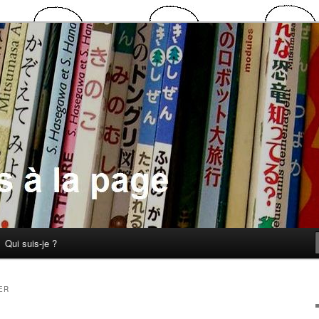
 la page
Qui suis-je ?
ER