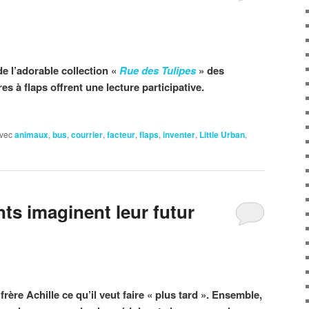
e l’adorable collection «
Rue des Tulipes
» des
res à flaps offrent une lecture participative.
vec
animaux
,
bus
,
courrier
,
facteur
,
flaps
,
inventer
,
Little Urban
,
ts imaginent leur futur
ère Achille ce qu’il veut faire « plus tard ». Ensemble,