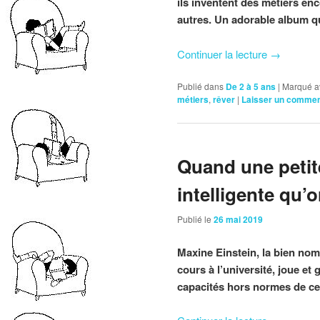
ils inventent des métiers en
autres. Un adorable album qui
Continuer la lecture
→
Publié dans
De 2 à 5 ans
|
Marqué a
métiers
,
rêver
|
Laisser un commen
Quand une petite
intelligente qu’o
Publié le
26 mai 2019
Maxine Einstein, la bien nomm
cours à l’université, joue e
capacités hors normes de cet