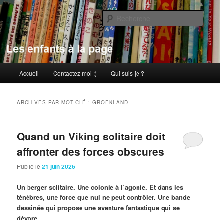
Aller
Aller
au
au
Rech
contenu
contenu
principal
secondaire
Les enfants à la page
Menu
Accueil
Contactez-moi :)
Qui suis-je ?
principal
ARCHIVES PAR MOT-CLÉ :
GROENLAND
Quand un Viking solitaire doit
affronter des forces obscures
Publié le
21 juin 2026
Un berger solitaire. Une colonie à l’agonie. Et dans les
ténèbres, une force que nul ne peut contrôler. Une bande
dessinée qui propose une aventure fantastique qui se
dévore.