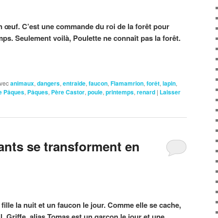
on œuf. C’est une commande du roi de la forêt pour
ps. Seulement voilà, Poulette ne connaît pas la forêt.
vec
animaux
,
dangers
,
entraide
,
faucon
,
Flamamrion
,
forêt
,
lapin
,
e Pâques
,
Pâques
,
Père Castor
,
poule
,
printemps
,
renard
|
Laisser
nts se transforment en
ille la nuit et un faucon le jour. Comme elle se cache,
eil. Griffe, alias Tomas est un garçon le jour et une