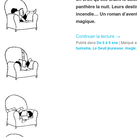
panthère la nuit. Leurs desti
incendie… Un roman d’avent
magique.
Continuer la lecture
→
Publié dans
De 6 à 9 ans
|
Marqué a
humains
,
Le Seuil jeunesse
,
magie