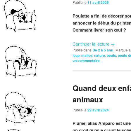
Publié le
11 avril 2025
Poulette a fini de décorer s
annoncer le début du printem
Comment livrer son œuf ?
Continuer la lecture
→
Publié dans
De 2 à 5 ans
|
Marqué a
loup
,
malice
,
nature
,
oeufs
,
oeufs d
un commentaire
Quand deux enfa
animaux
Publié le
22 avril 2024
Plume, alias Amparo est une f
on croit qu’elle craint le sol