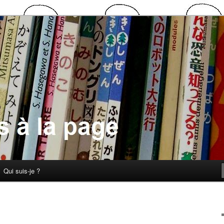
 la page
Qui suis-je ?
N