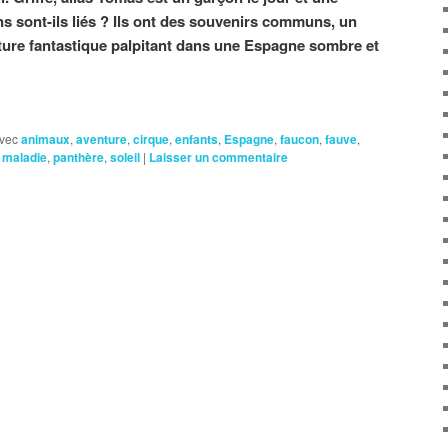
ns sont-ils liés ? Ils ont des souvenirs communs, un
ure fantastique palpitant dans une Espagne sombre et
vec
animaux
,
aventure
,
cirque
,
enfants
,
Espagne
,
faucon
,
fauve
,
,
maladie
,
panthère
,
soleil
|
Laisser un commentaire