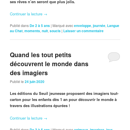
ses rêves n’en seront que plus jolis.
Continuer la lecture
→
Publié dans
De 2 à 5 ans
|
Marqué avec
enveloppe
,
journée
,
Langue
au Chat
,
moments
,
nuit
,
soucis
|
Laisser un commentaire
Quand les tout petits
découvrent le monde dans
des imagiers
Publié le
24 juin 2020
Les éditions du Seuil jeunesse proposent des imagiers tout-
carton pour les enfants dès 1 an pour découvrir le monde à
travers des illustrations épurées !
Continuer la lecture
→
Publié dans
De 2 à 5 ans
|
Marqué avec
animaux
,
imagiers
,
jour
,