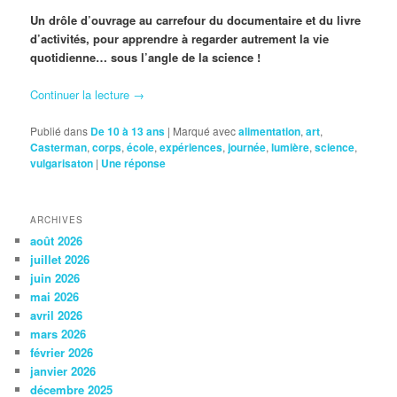
Un drôle d’ouvrage au carrefour du documentaire et du livre
d’activités, pour apprendre à regarder autrement la vie
quotidienne… sous l’angle de la science !
Continuer la lecture
→
Publié dans
De 10 à 13 ans
|
Marqué avec
alimentation
,
art
,
Casterman
,
corps
,
école
,
expériences
,
journée
,
lumière
,
science
,
vulgarisaton
|
Une
réponse
ARCHIVES
août 2026
juillet 2026
juin 2026
mai 2026
avril 2026
mars 2026
février 2026
janvier 2026
décembre 2025