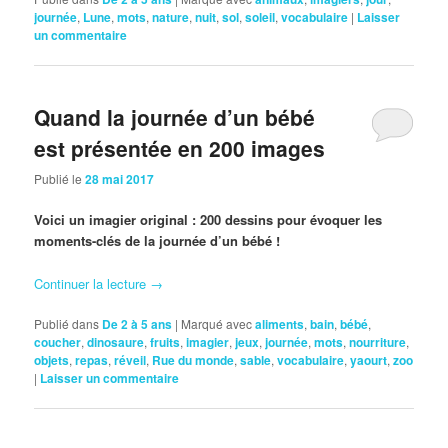
journée
,
Lune
,
mots
,
nature
,
nuit
,
sol
,
soleil
,
vocabulaire
|
Laisser
un commentaire
Quand la journée d’un bébé
est présentée en 200 images
Publié le
28 mai 2017
Voici un imagier original : 200 dessins pour évoquer les
moments-clés de la journée d’un bébé !
Continuer la lecture
→
Publié dans
De 2 à 5 ans
|
Marqué avec
aliments
,
bain
,
bébé
,
coucher
,
dinosaure
,
fruits
,
imagier
,
jeux
,
journée
,
mots
,
nourriture
,
objets
,
repas
,
réveil
,
Rue du monde
,
sable
,
vocabulaire
,
yaourt
,
zoo
|
Laisser un commentaire