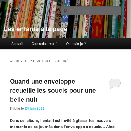
Aller
Aller
au
au
Rech
contenu
contenu
principal
secondaire
Les enfants à la page
Menu
Accueil
Contactez-moi :)
Qui suis-je ?
principal
ARCHIVES PAR MOT-CLÉ :
JOURNÉE
Quand une enveloppe
recueille les soucis pour une
belle nuit
Publié le
24 juin 2022
Dans cet album, l’enfant est invité à glisser les mauvais
moments de sa journée dans l’enveloppe à soucis… Ainsi,