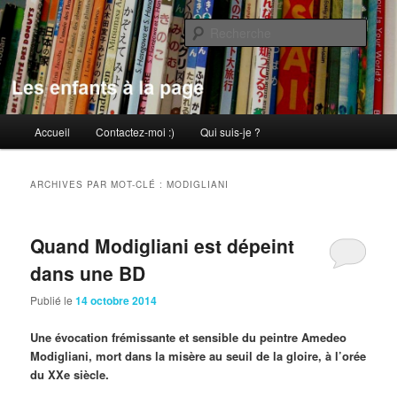
Aller
Aller
au
au
Rech
contenu
contenu
principal
secondaire
Les enfants à la page
Menu
Accueil
Contactez-moi :)
Qui suis-je ?
principal
ARCHIVES PAR MOT-CLÉ :
MODIGLIANI
Quand Modigliani est dépeint
dans une BD
Publié le
14 octobre 2014
Une évocation frémissante et sensible du peintre Amedeo
Modigliani, mort dans la misère au seuil de la gloire, à l’orée
du XXe siècle.