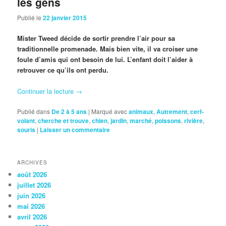
les gens
Publié le
22 janvier 2015
Mister Tweed décide de sortir prendre l’air pour sa
traditionnelle promenade. Mais bien vite, il va croiser une
foule d’amis qui ont besoin de lui. L’enfant doit l’aider à
retrouver ce qu’ils ont perdu.
Continuer la lecture
→
Publié dans
De 2 à 5 ans
|
Marqué avec
animaux
,
Autrement
,
cerf-
volant
,
cherche et trouve
,
chien
,
jardin
,
marché
,
poissons
,
rivière
,
souris
|
Laisser un commentaire
ARCHIVES
août 2026
juillet 2026
juin 2026
mai 2026
avril 2026