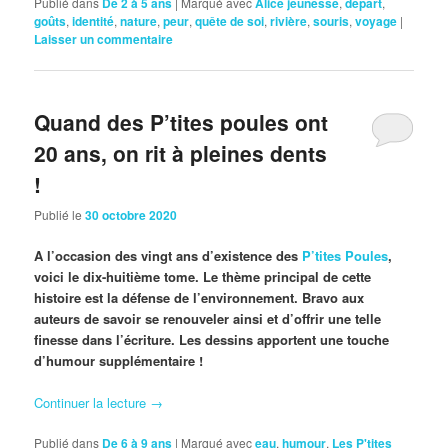
Publié dans
De 2 à 5 ans
|
Marqué avec
Alice jeunesse
,
départ
,
goûts
,
identité
,
nature
,
peur
,
quête de soi
,
rivière
,
souris
,
voyage
|
Laisser un commentaire
Quand des P’tites poules ont
20 ans, on rit à pleines dents
!
Publié le
30 octobre 2020
A l’occasion des vingt ans d’existence des
P’tites Poules
,
voici le dix-huitième tome. Le thème principal de cette
histoire est la défense de l’environnement. Bravo aux
auteurs de savoir se renouveler ainsi et d’offrir une telle
finesse dans l’écriture. Les dessins apportent une touche
d’humour supplémentaire !
Continuer la lecture
→
Publié dans
De 6 à 9 ans
|
Marqué avec
eau
,
humour
,
Les P'tites