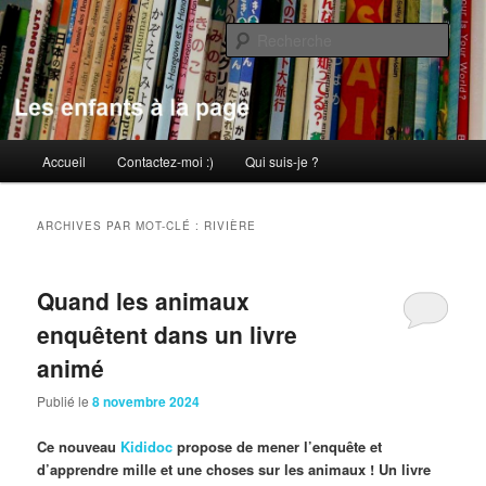
Aller
Aller
au
au
Rech
contenu
contenu
principal
secondaire
Les enfants à la page
Menu
Accueil
Contactez-moi :)
Qui suis-je ?
principal
ARCHIVES PAR MOT-CLÉ :
RIVIÈRE
Quand les animaux
enquêtent dans un livre
animé
Publié le
8 novembre 2024
Ce nouveau
Kididoc
propose de mener l’enquête et
d’apprendre mille et une choses sur les animaux ! Un livre