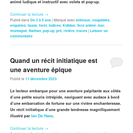
animé ludique et instructif avec volets et pop-up.
Continuer la lecture
→
Publié dans
De 2 à 5 ans
|
Marqué avec
animaux
,
coupables
,
enquêtes
,
faune
,
forêt
,
indices
,
Kididoc
,
livre animé
,
mer
,
montagne
,
Nathan
,
pop-up
,
pré
,
rivière
,
traces
|
Laisser un
commentaire
Quand un récit initiatique est
une aventure épique
Publié le
11 décembre 2023
Le lecteur embarque pour une aventure palpitante aux côtés
d’une petite souris intrépide, naviguant avec audace à bord
d’une embarcation de fortune sur une rivière enchanteresse.
Un récit initiatique d’une grande tendresse magnifiquement
illustré par
Ian De Haes
.
Continuer la lecture
→