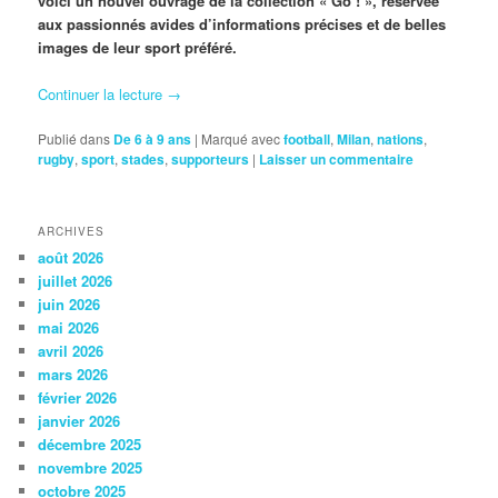
voici un nouvel ouvrage de la collection « Go ! », réservée
aux passionnés avides d’informations précises et de belles
images de leur sport préféré.
Continuer la lecture
→
Publié dans
De 6 à 9 ans
|
Marqué avec
football
,
Milan
,
nations
,
rugby
,
sport
,
stades
,
supporteurs
|
Laisser un commentaire
ARCHIVES
août 2026
juillet 2026
juin 2026
mai 2026
avril 2026
mars 2026
février 2026
janvier 2026
décembre 2025
novembre 2025
octobre 2025