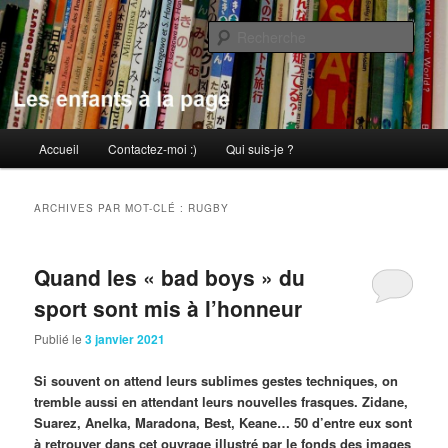
Aller
Aller
au
au
Rech
contenu
contenu
principal
secondaire
Les enfants à la page
Menu
Accueil
Contactez-moi :)
Qui suis-je ?
principal
ARCHIVES PAR MOT-CLÉ :
RUGBY
Quand les « bad boys » du
sport sont mis à l’honneur
Publié le
3 janvier 2021
Si souvent on attend leurs sublimes gestes techniques, on
tremble aussi en attendant leurs nouvelles frasques. Zidane,
Suarez, Anelka, Maradona, Best, Keane… 50 d’entre eux sont
à retrouver dans cet ouvrage illustré par le fonds des images