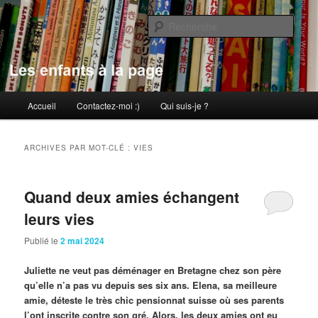
Aller
Aller
au
au
Rech
contenu
contenu
principal
secondaire
Les enfants à la page
Menu
Accueil
Contactez-moi :)
Qui suis-je ?
principal
ARCHIVES PAR MOT-CLÉ :
VIES
Quand deux amies échangent
leurs vies
Publié le
2 mai 2024
Juliette ne veut pas déménager en Bretagne chez son père
qu’elle n’a pas vu depuis ses six ans. Elena, sa meilleure
amie, déteste le très chic pensionnat suisse où ses parents
l’ont inscrite contre son gré. Alors, les deux amies ont eu