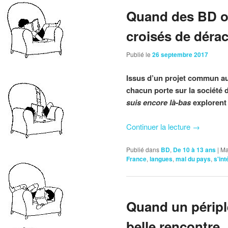
Quand des BD of
croisés de déra
Publié le
26 septembre 2017
Issus d’un projet commun aut
chacun porte sur la société 
suis encore là-bas
explorent
Continuer la lecture
→
Publié dans
BD
,
De 10 à 13 ans
|
Ma
France
,
langues
,
mal du pays
,
s'int
Quand un péripl
belle rencontre