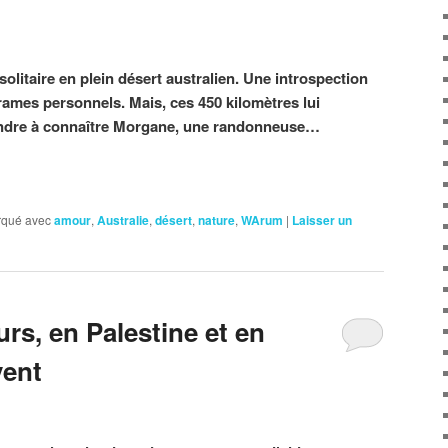
solitaire en plein désert australien. Une introspection
drames personnels. Mais, ces 450 kilomètres lui
rendre à connaître Morgane, une randonneuse…
qué avec
amour
,
Australie
,
désert
,
nature
,
WArum
|
Laisser un
s, en Palestine et en
vent