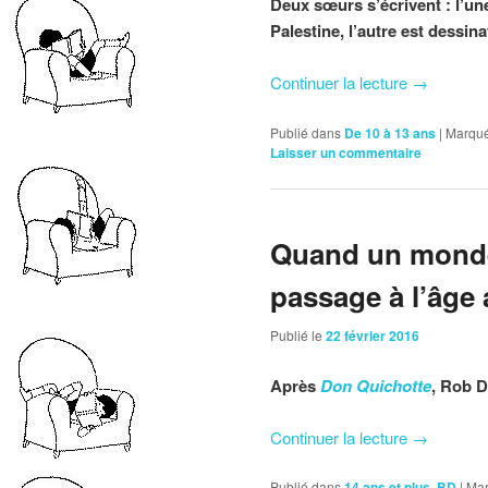
Deux sœurs s’écrivent : l’u
Palestine, l’autre est dessina
Continuer la lecture
→
Publié dans
De 10 à 13 ans
|
Marqué
Laisser un commentaire
Quand un monde 
passage à l’âge 
Publié le
22 février 2016
Après
Don Quichotte
, Rob D
Continuer la lecture
→
Publié dans
14 ans et plus
,
BD
|
Mar