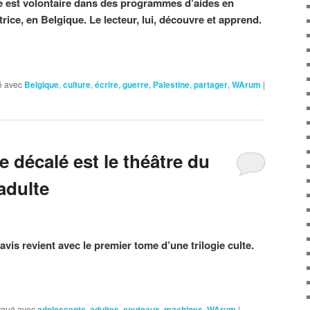
ne est volontaire dans des programmes d’aides en
trice, en Belgique. Le lecteur, lui, découvre et apprend.
 avec
Belgique
,
culture
,
écrire
,
guerre
,
Palestine
,
partager
,
WArum
|
décalé est le théâtre du
adulte
avis revient avec le premier tome d’une trilogie culte.
qué avec
adolescents
,
adultes
,
couteaux
,
machines
,
WArum
|