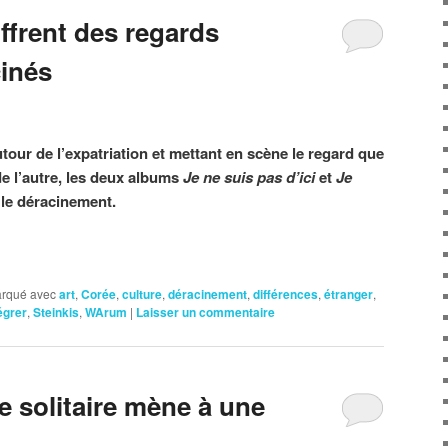
frent des regards
cinés
our de l’expatriation et mettant en scène le regard que
de l’autre, les deux albums
Je ne suis pas d’
ici
et
Je
 le déracinement.
rqué avec
art
,
Corée
,
culture
,
déracinement
,
différences
,
étranger
,
égrer
,
Steinkis
,
WArum
|
Laisser un commentaire
e solitaire mène à une