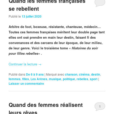
Quand les femmes françaises
se rebellent
Publié le
13 juillet 2020
Arbitre de foot, boxeuse, résistante, chanteuse, médecin…
Toutes ces femmes françaises méritent leur double page tant
elles ont osé prendre en main leur destin, faisant fi des
convenances et des carcans de leur époque, de leur milieu,
de leur genre. Voici le troisième tome «
Histoires du soir
pour filles rebelles
« .
Continuer la lecture
→
Publié dans
De 6 à 9 ans
|
Marqué avec
chanson
,
cinéma
,
destin
,
femmes
,
filles
,
Les Arènes
,
musique
,
politique
,
rebelles
,
sport
|
Laisser un commentaire
Quand des femmes réalisent
1
leurs rêves