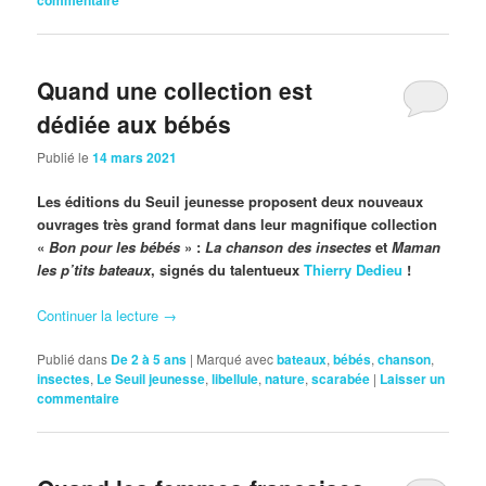
commentaire
Quand une collection est
dédiée aux bébés
Publié le
14 mars 2021
Les éditions du Seuil jeunesse proposent deux nouveaux
ouvrages très grand format dans leur magnifique collection
«
Bon pour les bébés
» :
La chanson des insectes
et
Maman
les p’tits bateaux
, signés du talentueux
Thierry Dedieu
!
Continuer la lecture
→
Publié dans
De 2 à 5 ans
|
Marqué avec
bateaux
,
bébés
,
chanson
,
insectes
,
Le Seuil jeunesse
,
libellule
,
nature
,
scarabée
|
Laisser un
commentaire