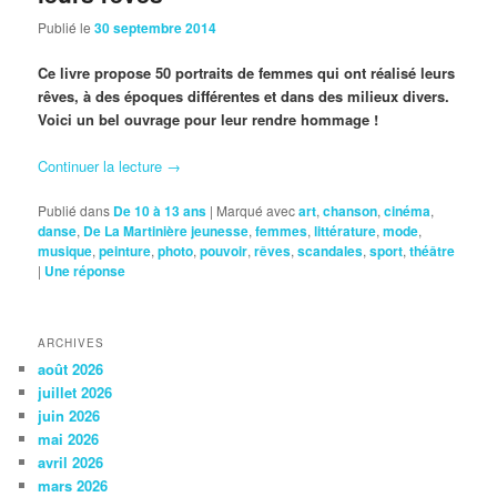
Publié le
30 septembre 2014
Ce livre propose 50 portraits de femmes qui ont réalisé leurs
rêves, à des époques différentes et dans des milieux divers.
Voici un bel ouvrage pour leur rendre hommage !
Continuer la lecture
→
Publié dans
De 10 à 13 ans
|
Marqué avec
art
,
chanson
,
cinéma
,
danse
,
De La Martinière jeunesse
,
femmes
,
littérature
,
mode
,
musique
,
peinture
,
photo
,
pouvoir
,
rêves
,
scandales
,
sport
,
théâtre
|
Une
réponse
ARCHIVES
août 2026
juillet 2026
juin 2026
mai 2026
avril 2026
mars 2026