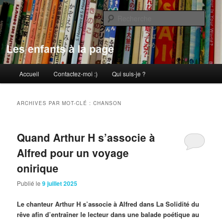
Aller
Aller
au
au
Rech
contenu
contenu
principal
secondaire
Les enfants à la page
Menu
Accueil
Contactez-moi :)
Qui suis-je ?
principal
ARCHIVES PAR MOT-CLÉ :
CHANSON
Quand Arthur H s’associe à
Alfred pour un voyage
onirique
Publié le
9 juillet 2025
Le chanteur Arthur H s’associe à Alfred dans La Solidité du
rêve afin d’entraîner le lecteur dans une balade poétique au