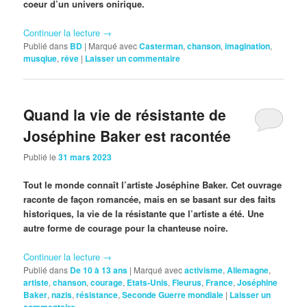
coeur d’un univers onirique.
Continuer la lecture
→
Publié dans
BD
|
Marqué avec
Casterman
,
chanson
,
imagination
,
musqiue
,
rêve
|
Laisser un commentaire
Quand la vie de résistante de
Joséphine Baker est racontée
Publié le
31 mars 2023
Tout le monde connaît l’artiste Joséphine Baker. Cet ouvrage
raconte de façon romancée, mais en se basant sur des faits
historiques, la vie de la résistante que l’artiste a été. Une
autre forme de courage pour la chanteuse noire.
Continuer la lecture
→
Publié dans
De 10 à 13 ans
|
Marqué avec
activisme
,
Allemagne
,
artiste
,
chanson
,
courage
,
Etats-Unis
,
Fleurus
,
France
,
Joséphine
Baker
,
nazis
,
résistance
,
Seconde Guerre mondiale
|
Laisser un