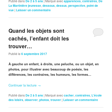
Publié dans
De 2 à 5 ans
|
Marqué avec
apparences
,
contraires
,
De
La Martinière jeunesse
,
dessous
,
dessus
,
perspective
,
point de
vue
|
Laisser un commentaire
Quand les objets sont
cachés, l’enfant doit les
trouver…
Publié le
6 septembre 2017
À gauche un enfant, à droite, une peluche, ou un objet, en
photos, pour illustrer avec beaucoup de poésie, les
différences, les contraires, les humeurs, les formes…
Continuer la lecture
→
Publié dans
De 2 à 5 ans
|
Marqué avec
cacher
,
contraires
,
L'école
des loisirs
,
observer
,
photos
,
trouver
|
Laisser un commentaire