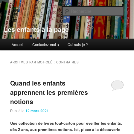
Aller
Aller
au
au
Rech
contenu
contenu
principal
secondaire
Les enfants à la page
Menu
Accueil
Contactez-moi :)
Qui suis-je ?
principal
ARCHIVES PAR MOT-CLÉ :
CONTRAIRES
Quand les enfants
apprennent les premières
notions
Publié le
12 mars 2021
Une collection de livres t
out-carton pour éveiller les enfants,
dès 2 ans, aux premières notions. Ici, place à la découverte