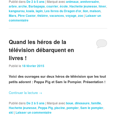
Publié dans
De 2 à 5 ans
|
Marqué avec
animaux
,
anniversaire
,
arbre
,
arche
,
Barbapapa
,
courrier
,
école
,
Hachette jeunesse
,
hiver
,
kangourou
,
koala
,
lapin
,
Les livres du Dragon d'or
,
lion
,
maison
,
Mars
,
Père Castor
,
théâtre
,
vacances
,
voyage
,
zoo
|
Laisser un
commentaire
Quand les héros de la
télévision débarquent en
livres !
Publié le
18 février 2015
Voici des ouvrages sur deux héros de télévision que les tout
petits adorent : Peppa Pig et Sam le Pompier. Présentation !
Continuer la lecture
→
Publié dans
De 2 à 5 ans
|
Marqué avec
boue
,
dinosaure
,
famille
,
Hachette jeunesse
,
Peppa Pig
,
piscine
,
pompier
,
Sam le pompier
,
ski
|
Laisser un commentaire