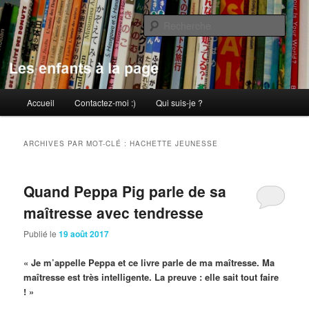
Aller
Aller
au
au
Rech
contenu
contenu
principal
secondaire
Les enfants à la page
Menu
Accueil
Contactez-moi :)
Qui suis-je ?
principal
ARCHIVES PAR MOT-CLÉ :
HACHETTE JEUNESSE
Quand Peppa Pig parle de sa
maîtresse avec tendresse
Publié le
19 août 2017
« Je m’appelle Peppa et ce livre parle de ma maîtresse. Ma
maîtresse est très intelligente. La preuve : elle sait tout faire
! »