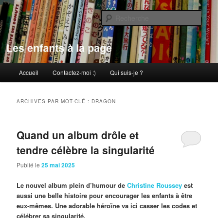
Aller
Aller
au
au
Rech
contenu
contenu
principal
secondaire
Les enfants à la page
Menu
Accueil
Contactez-moi :)
Qui suis-je ?
principal
ARCHIVES PAR MOT-CLÉ :
DRAGON
Quand un album drôle et
tendre célèbre la singularité
Publié le
25 mai 2025
Le nouvel album plein d’humour de
Christine Roussey
est
aussi une belle histoire pour encourager les enfants à être
eux-mêmes. Une adorable héroïne va ici casser les codes et
célébrer sa singularité.