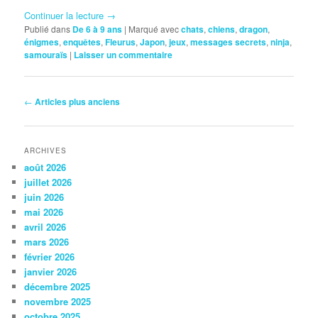
Continuer la lecture
→
Publié dans
De 6 à 9 ans
|
Marqué avec
chats
,
chiens
,
dragon
,
énigmes
,
enquêtes
,
Fleurus
,
Japon
,
jeux
,
messages secrets
,
ninja
,
samouraïs
|
Laisser un commentaire
Navigation
←
Articles plus anciens
des
articles
ARCHIVES
août 2026
juillet 2026
juin 2026
mai 2026
avril 2026
mars 2026
février 2026
janvier 2026
décembre 2025
novembre 2025
octobre 2025