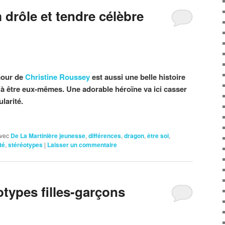
drôle et tendre célèbre
mour de
Christine Roussey
est aussi une belle histoire
 à être eux-mêmes. Une adorable héroïne va ici casser
larité.
vec
De La Martinière jeunesse
,
différences
,
dragon
,
être soi
,
té
,
stéréotypes
|
Laisser un commentaire
types filles-garçons