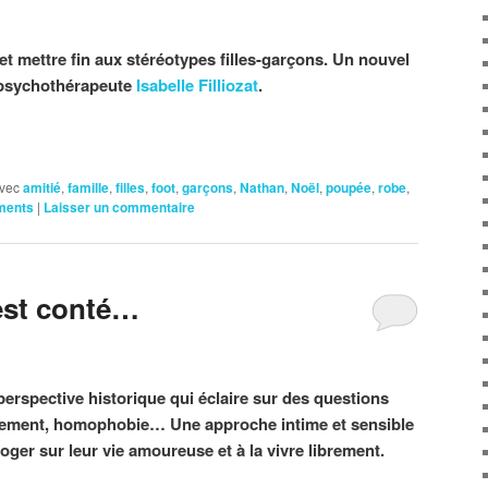
 et mettre fin aux stéréotypes filles-garçons. Un nouvel
 psychothérapeute
Isabelle Filliozat
.
vec
amitié
,
famille
,
filles
,
foot
,
garçons
,
Nathan
,
Noël
,
poupée
,
robe
,
ments
|
Laisser un commentaire
est conté…
perspective historique qui éclaire sur des questions
èlement, homophobie… Une approche intime et sensible
roger sur leur vie amoureuse et à la vivre librement.