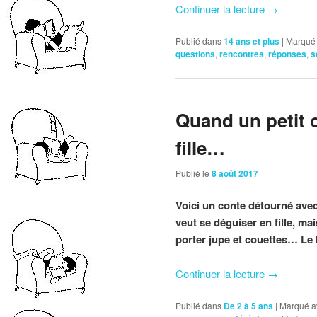
Continuer la lecture
→
Publié dans
14 ans et plus
|
Marqué
questions
,
rencontres
,
réponses
,
s
Quand un petit o
fille…
Publié le
8 août 2017
Voici un conte détourné avec
veut se déguiser en fille, m
porter jupe et couettes… Le lo
Continuer la lecture
→
Publié dans
De 2 à 5 ans
|
Marqué a