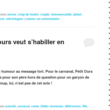
 avec
amour
,
coup de foudre
,
couple
,
homosexualité
,
plaisir
,
exe
,
stéréotypes
|
Laisser un commentaire
urs veut s’habiller en
 humour au message fort. Pour le carnaval, Petit Ours
ais pour son père hors de question pour un garçon de
up, lui, n’est pas de cet avis !
vec
autorité
,
carnaval
,
conte
,
Didier Jeunesse
,
différences
,
fille
,