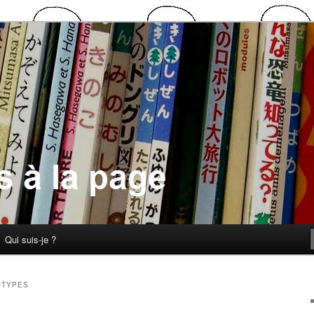
 la page
Qui suis-je ?
OTYPES