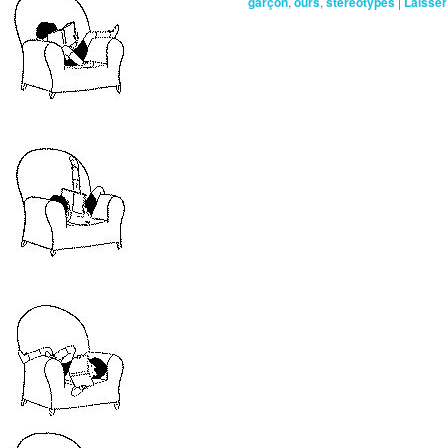
garçon
,
ours
,
stéréotypes
|
Laisse