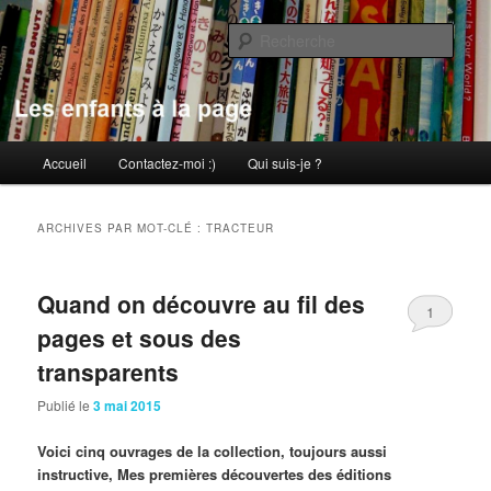
Aller
Aller
au
au
Rech
contenu
contenu
principal
secondaire
Les enfants à la page
Menu
Accueil
Contactez-moi :)
Qui suis-je ?
principal
ARCHIVES PAR MOT-CLÉ :
TRACTEUR
Quand on découvre au fil des
1
pages et sous des
transparents
Publié le
3 mai 2015
Voici cinq ouvrages de la collection, toujours aussi
instructive, Mes premières découvertes des éditions