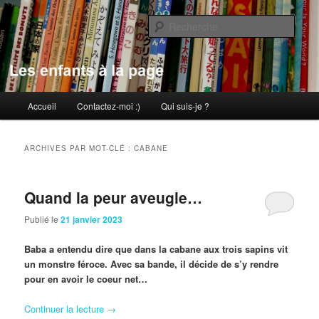
Aller
Aller
au
au
Rech
contenu
contenu
principal
secondaire
Les enfants à la page
Menu
Accueil
Contactez-moi :)
Qui suis-je ?
principal
ARCHIVES PAR MOT-CLÉ :
CABANE
Quand la peur aveugle…
Publié le
21 janvier 2023
Baba a entendu dire que dans la cabane aux trois sapins vit
un monstre féroce. Avec sa bande, il décide de s’y rendre
pour en avoir le coeur net…
Continuer la lecture
→