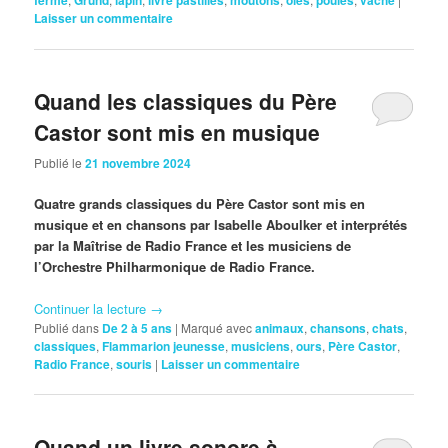
ferme
Gründ
lapin
livre pastilles
moutons
oies
poules
vache
Laisser un commentaire
Quand les classiques du Père
Castor sont mis en musique
Publié le
21 novembre 2024
Quatre grands classiques du Père Castor sont mis en
musique et en chansons par Isabelle Aboulker et interprétés
par la Maîtrise de Radio France et les musiciens de
l’Orchestre Philharmonique de Radio France.
Continuer la lecture
→
Publié dans
De 2 à 5 ans
|
Marqué avec
animaux
,
chansons
,
chats
,
classiques
,
Flammarion jeunesse
,
musiciens
,
ours
,
Père Castor
,
Radio France
,
souris
|
Laisser un commentaire
Quand un livre sonore à