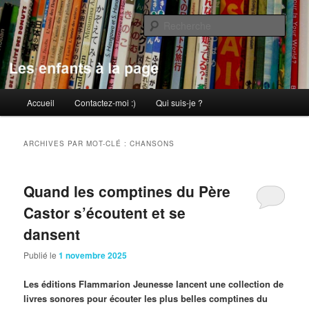
Aller
Aller
au
au
Rech
contenu
contenu
principal
secondaire
Les enfants à la page
Menu
Accueil
Contactez-moi :)
Qui suis-je ?
principal
ARCHIVES PAR MOT-CLÉ :
CHANSONS
Quand les comptines du Père
Castor s’écoutent et se
dansent
Publié le
1 novembre 2025
Les éditions Flammarion Jeunesse lancent une collection de
livres sonores pour écouter les plus belles comptines du