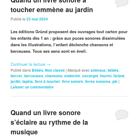
toucher emmène au jardin
Publié le
23 mai 2024
Les éditions Gründ proposent des ouvrages tout carton pour
les enfants dès 1 an : grâce aux puces sonores dissimulées
dans les illustrations, l’enfant déclenche chansons et
berceuses. Tous ses sens sont en éveil.
Continuer la lecture
→
Publié dans
Bébés
,
Non classé
|
Marqué avec
animaux
,
bébés
,
bercer
,
berceuses
,
chansons
,
endormir
,
escargot
,
fourmi
,
Gründ
,
jardin
,
lapins
,
livre à toucher
,
livre sonore
,
livres sonores
,
pie
|
Laisser un commentaire
Quand un livre sonore
s’éclaire au rythme de la
musique