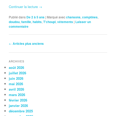
Continuer la lecture
→
Publié dans
De 2 à 5 ans
|
Marqué avec
chansons
,
comptines
,
doudou
,
famille
,
habits
,
T'choupi
,
vêtements
|
Laisser un
commentaire
Navigation
←
Articles plus anciens
des
articles
ARCHIVES
août 2026
juillet 2026
juin 2026
mai 2026
avril 2026
mars 2026
février 2026
janvier 2026
décembre 2025