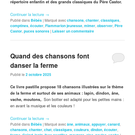
répertoire enfantin et des grands classiques du Père Castor.
Continuer la lecture
→
Publié dans
Bébés
|
Marqué avec
chansons
,
chanter
,
classiques
,
comptines
,
écouter
,
Flammarion jeunesse
,
mimer
,
observer
,
Père
Castor
,
puces sonores
|
Laisser un commentaire
Quand des chansons font
danser la ferme
Publié le
2 octobre 2025
Ce livre pastille propose 18 chansons illustrées sur le thème
de la ferme et surtout de ses animaux : lapin, dindon,
âne,
vache, moutons,
. Son boitier est adapté pour les petites mains :
en avant la musique et les couleurs !
Continuer la lecture
→
Publié dans
Bébés
|
Marqué avec
âne
,
animaux
,
appuyer
,
canard
,
chansons
,
chanter
,
chat
,
classiques
,
couleurs
,
dindon
,
écouter
,
,
,
,
,
,
,
,
|