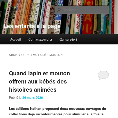
Aller
Aller
au
au
Rech
contenu
contenu
principal
secondaire
Les enfants à la page
Menu
Accueil
Contactez-moi :)
Qui suis-je ?
principal
ARCHIVES PAR MOT-CLÉ :
MOUTON
Quand lapin et mouton
offrent aux bébés des
histoires animées
Publié le
26 mars 2026
Les éditions Nathan proposent deux nouveaux ouvrages de
collections déjà incontournables pour stimuler à la fois la