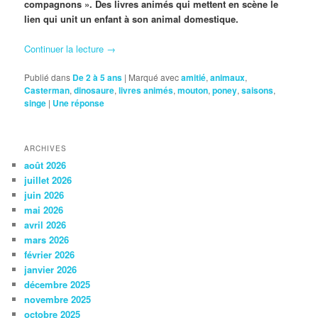
compagnons ». Des livres animés qui mettent en scène le
lien qui unit un enfant à son animal domestique.
Continuer la lecture
→
Publié dans
De 2 à 5 ans
|
Marqué avec
amitié
,
animaux
,
Casterman
,
dinosaure
,
livres animés
,
mouton
,
poney
,
saisons
,
singe
|
Une
réponse
ARCHIVES
août 2026
juillet 2026
juin 2026
mai 2026
avril 2026
mars 2026
février 2026
janvier 2026
décembre 2025
novembre 2025
octobre 2025