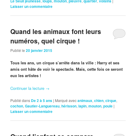
Le Seuil jeunesse
,
loups
,
mouton
,
pieuvre
,
quartier
,
voisins
|
Laisser un commentaire
Quand les animaux font leurs
numéros, quel cirque !
Publié le
20 janvier 2015
Tous les ans, un cirque s’arrête dans la ville : Harry et ses
amis ont hâte de voir le spectacle. Mais, cette fois ce seront
eux les artistes !
Continuer la lecture
→
Publié dans
De 2 à 5 ans
|
Marqué avec
animaux
,
chien
,
cirque
,
cochon
,
Gautier-Languereau
,
hérisson
,
lapin
,
mouton
,
poule
|
Laisser un commentaire