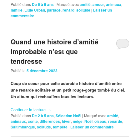
Publié dans
De 6 à 9 ans
|
Marqué avec
amitié
,
amour
,
animaux
,
famille
,
Little Urban
,
partage
,
renard
,
solitude
|
Laisser un
commentaire
Quand une histoire d’amitié
improbable n’est que
tendresse
Publié le
5 décembre 2023
Coup de coeur pour cette adorable histoire d’amitié entre
une renarde solitaire et un petit rouge-gorge tombé du ciel.
Un album qui réchauffera tous les lecteurs.
Continuer la lecture
→
Publié dans
De 2 à 5 ans
,
Sélection Noël
|
Marqué avec
amitié
,
animaux
,
conte
,
différences
,
hiver
,
neige
,
Noël
,
oiseau
,
renarde
,
Saltimbanque
,
solitude
,
tempête
|
Laisser un commentaire