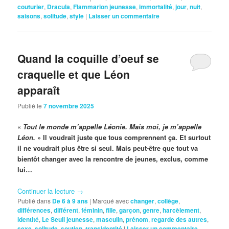
couturier
,
Dracula
,
Flammarion jeunesse
,
immortalité
,
jour
,
nuit
,
saisons
,
solitude
,
style
|
Laisser un commentaire
Quand la coquille d’oeuf se
craquelle et que Léon
apparaît
Publié le
7 novembre 2025
«
Tout le monde m’appelle Léonie. Mais moi, je m’appelle
Léon.
» Il voudrait juste que tous comprennent ça. Et surtout
il ne voudrait plus être si seul. Mais peut-être que tout va
bientôt changer avec la rencontre de jeunes, exclus, comme
lui…
Continuer la lecture
→
Publié dans
De 6 à 9 ans
|
Marqué avec
changer
,
collège
,
différences
,
différent
,
féminin
,
fille
,
garçon
,
genre
,
harcèlement
,
identité
,
Le Seuil jeunesse
,
masculin
,
prénom
,
regarde des autres
,
sexe
,
solitude
,
soutien
,
transidentité
|
Laisser un commentaire