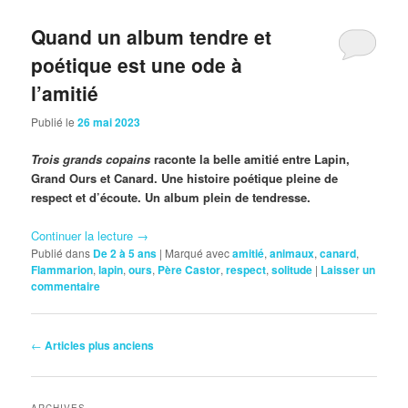
Quand un album tendre et
poétique est une ode à
l’amitié
Publié le
26 mai 2023
Trois grands copains
raconte la belle amitié entre Lapin,
Grand Ours et Canard. Une histoire poétique pleine de
respect et d’écoute. Un album plein de tendresse.
Continuer la lecture
→
Publié dans
De 2 à 5 ans
|
Marqué avec
amitié
,
animaux
,
canard
,
Flammarion
,
lapin
,
ours
,
Père Castor
,
respect
,
solitude
|
Laisser un
commentaire
Navigation
←
Articles plus anciens
des
articles