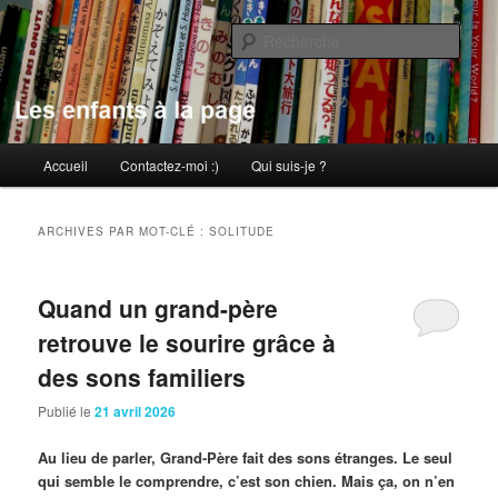
Aller
Aller
au
au
Rech
contenu
contenu
principal
secondaire
Les enfants à la page
Menu
Accueil
Contactez-moi :)
Qui suis-je ?
principal
ARCHIVES PAR MOT-CLÉ :
SOLITUDE
Quand un grand-père
retrouve le sourire grâce à
des sons familiers
Publié le
21 avril 2026
Au lieu de parler, Grand-Père fait des sons étranges. Le seul
qui semble le comprendre, c’est son chien. Mais ça, on n’en